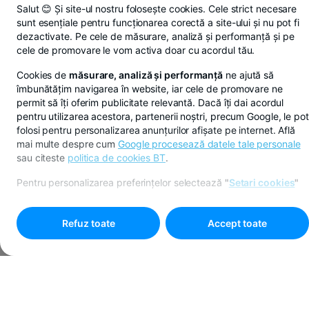
Salut 😊 Și site-ul nostru folosește cookies. Cele strict necesare
sunt esențiale pentru funcționarea corectă a site-ului și nu pot fi
dezactivate. Pe cele de măsurare, analiză și performanță și pe
cele de promovare le vom activa doar cu acordul tău.
Cookies de
măsurare, analiză și performanță
ne ajută să
îmbunătățim navigarea în website, iar cele de promovare ne
permit să îți oferim publicitate relevantă. Dacă îți dai acordul
pentru utilizarea acestora, partenerii noștri, precum Google, le pot
folosi pentru personalizarea anunțurilor afișate pe internet. Află
mai multe despre cum
Google procesează datele tale personale
sau citeste
politica de cookies BT
.
Pentru personalizarea preferințelor selectează
"
Setari cookies
"
Refuz toate
Accept toate
Programare online