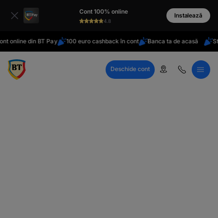
latinești
Cont 100% online
кириллица
Instalează
4.8
t online din BT Pay
100 euro cashback în cont
Banca ta de acasă
Stai
Deschide cont
Call Center