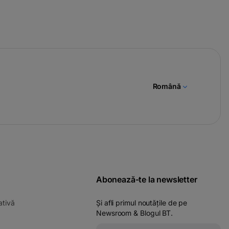
Română
Abonează-te la newsletter
-
ativă
Și afli primul noutățile de pe
opens
Newsroom & Blogul BT.
in