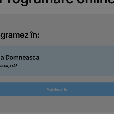
gramez în:
ia Domneasca
asca, nr.13
Mai departe