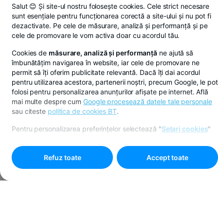
Salut 😊 Și site-ul nostru folosește cookies. Cele strict necesare
sunt esențiale pentru funcționarea corectă a site-ului și nu pot fi
dezactivate. Pe cele de măsurare, analiză și performanță și pe
cele de promovare le vom activa doar cu acordul tău.
Cookies de
măsurare, analiză și performanță
ne ajută să
îmbunătățim navigarea în website, iar cele de promovare ne
permit să îți oferim publicitate relevantă. Dacă îți dai acordul
pentru utilizarea acestora, partenerii noștri, precum Google, le pot
folosi pentru personalizarea anunțurilor afișate pe internet. Află
mai multe despre cum
Google procesează datele tale personale
sau citeste
politica de cookies BT
.
Pentru personalizarea preferințelor selectează
"
Setari cookies
"
Refuz toate
Accept toate
Programare online