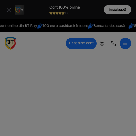
latinești
Cont 100% online
кириллица
Instalează
4.8
nt online din BT Pay
100 euro cashback în cont
Banca ta de acasă
Sta
Deschide cont
Call Center