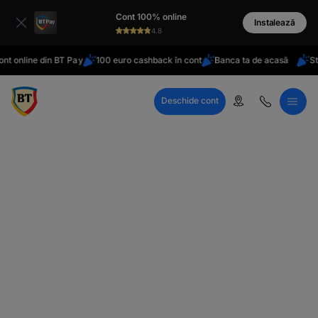
latinești
Cont 100% online
кириллица
Instalează
4.8
t online din BT Pay
100 euro cashback în cont
Banca ta de acasă
Stai
Deschide cont
Call Center