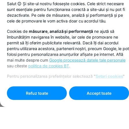
Salut 😊 Și site-ul nostru folosește cookies. Cele strict necesare
sunt esențiale pentru funcționarea corectă a site-ului și nu pot fi
dezactivate. Pe cele de măsurare, analiză și performanță și pe
cele de promovare le vom activa doar cu acordul tău.
Cookies de
măsurare, analiză și performanță
ne ajută să
îmbunătățim navigarea în website, iar cele de promovare ne
permit să îți oferim publicitate relevantă. Dacă îți dai acordul
pentru utilizarea acestora, partenerii noștri, precum Google, le pot
folosi pentru personalizarea anunțurilor afișate pe internet. Află
mai multe despre cum
Google procesează datele tale personale
sau citeste
politica de cookies BT
.
Pentru personalizarea preferințelor selectează
"
Setari cookies
"
Refuz toate
Accept toate
Programare online