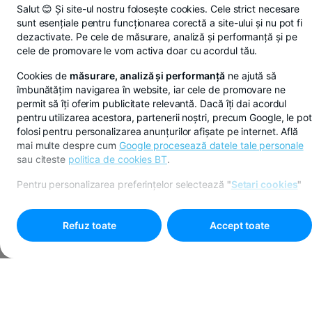
Salut 😊 Și site-ul nostru folosește cookies. Cele strict necesare
sunt esențiale pentru funcționarea corectă a site-ului și nu pot fi
dezactivate. Pe cele de măsurare, analiză și performanță și pe
cele de promovare le vom activa doar cu acordul tău.
Cookies de
măsurare, analiză și performanță
ne ajută să
îmbunătățim navigarea în website, iar cele de promovare ne
permit să îți oferim publicitate relevantă. Dacă îți dai acordul
pentru utilizarea acestora, partenerii noștri, precum Google, le pot
folosi pentru personalizarea anunțurilor afișate pe internet. Află
mai multe despre cum
Google procesează datele tale personale
sau citeste
politica de cookies BT
.
Pentru personalizarea preferințelor selectează
"
Setari cookies
"
Refuz toate
Accept toate
Programare online