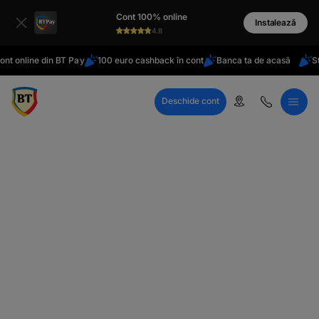
latinești
Cont 100% online
кириллица
Instalează
4.8
t online din BT Pay
100 euro cashback în cont
Banca ta de acasă
Sta
Deschide cont
Call Center