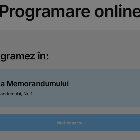
Programare onlin
gramez în:
ia Memorandumului
andumului, Nr. 1
Mai departe