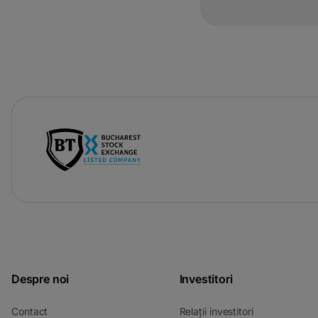
-
opens
in
a
new
tab
Despre noi
Investitori
-
-
Contact
Relații investitori