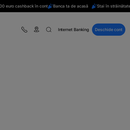
0 euro cashback în cont
Banca ta de acasă
Stai în străinătate?
Internet Banking
Deschide cont
BLOG
Campanii
Educație financiară
BT Pay
Evenimente
The MacRO Zone