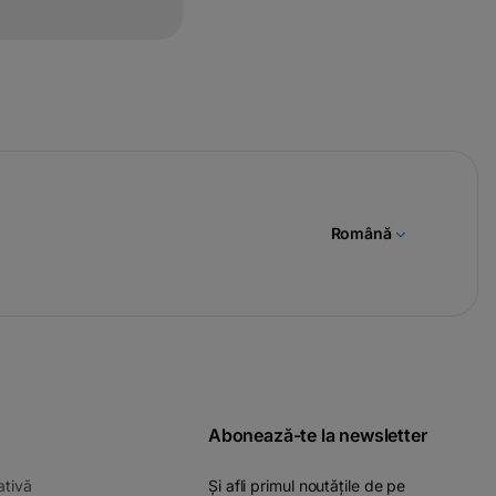
Română
Abonează-te la newsletter
-
ativă
Și afli primul noutățile de pe