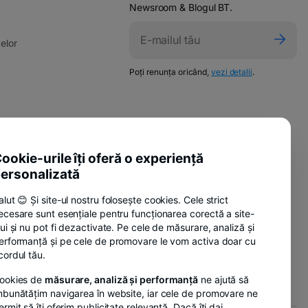
opens
Newsroom & Blogul BT.
in
ens
a
-
elor
new
opens
tab
in
-
w
Poți renunța oricând,
vezi detalii
.
a
opens
in
new
a
tab
new
pens
tab
-
ente utile
n
opens
ookie-urile îți oferă o experiență
-
sure Policy
in
ew
ersonalizată
opens
a
ab
-
anii
in
new
alut 😊 Și site-ul nostru folosește cookies. Cele strict
opens
a
tab
ecesare sunt esențiale pentru funcționarea corectă a site-
in
new
lui și nu pot fi dezactivate. Pe cele de măsurare, analiză și
a
tab
-
nzi
erformanță și pe cele de promovare le vom activa doar cu
new
opens
cordul tău.
tab
in
ookies de
măsurare, analiză și performanță
ne ajută să
a
mbunătățim navigarea în website, iar cele de promovare ne
new
ermit să îți oferim publicitate relevantă. Dacă îți dai