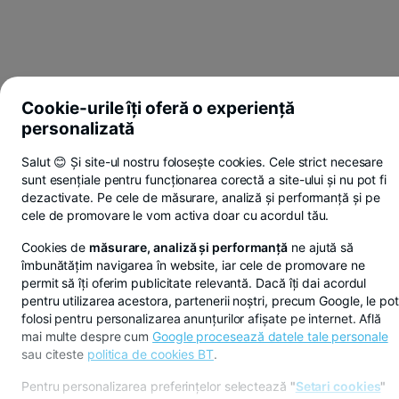
Cookie-urile îți oferă o experiență
personalizată
Salut 😊 Și site-ul nostru folosește cookies. Cele strict necesare
sunt esențiale pentru funcționarea corectă a site-ului și nu pot fi
dezactivate. Pe cele de măsurare, analiză și performanță și pe
cele de promovare le vom activa doar cu acordul tău.
Cookies de
măsurare, analiză și performanță
ne ajută să
îmbunătățim navigarea în website, iar cele de promovare ne
permit să îți oferim publicitate relevantă. Dacă îți dai acordul
pentru utilizarea acestora, partenerii noștri, precum Google, le pot
folosi pentru personalizarea anunțurilor afișate pe internet. Află
mai multe despre cum
Google procesează datele tale personale
sau citeste
politica de cookies BT
.
Pentru personalizarea preferințelor selectează
"
Setari cookies
"