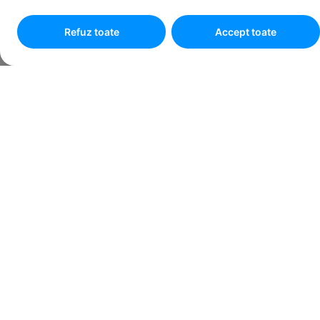
Refuz toate
Accept toate
Programare online
Pasul
1
din
6
Sunt:
Persoană fizică