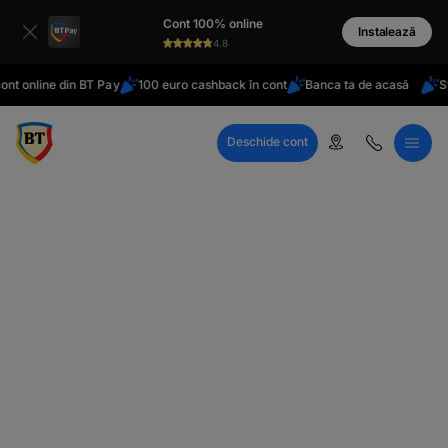
latinești
Cont 100% online
кириллица
Instalează
4.8
nt online din BT Pay
100 euro cashback în cont
Banca ta de acasă
Sta
Deschide cont
Call Center