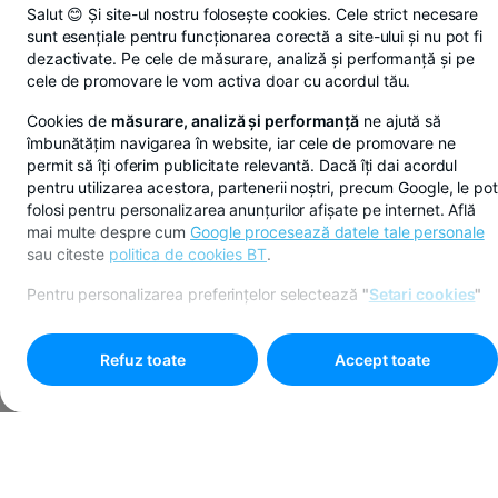
Salut 😊 Și site-ul nostru folosește cookies. Cele strict necesare
sunt esențiale pentru funcționarea corectă a site-ului și nu pot fi
dezactivate. Pe cele de măsurare, analiză și performanță și pe
cele de promovare le vom activa doar cu acordul tău.
Cookies de
măsurare, analiză și performanță
ne ajută să
îmbunătățim navigarea în website, iar cele de promovare ne
permit să îți oferim publicitate relevantă. Dacă îți dai acordul
pentru utilizarea acestora, partenerii noștri, precum Google, le pot
folosi pentru personalizarea anunțurilor afișate pe internet. Află
mai multe despre cum
Google procesează datele tale personale
sau citeste
politica de cookies BT
.
Pentru personalizarea preferințelor selectează
"
Setari cookies
"
Refuz toate
Accept toate
Programare online