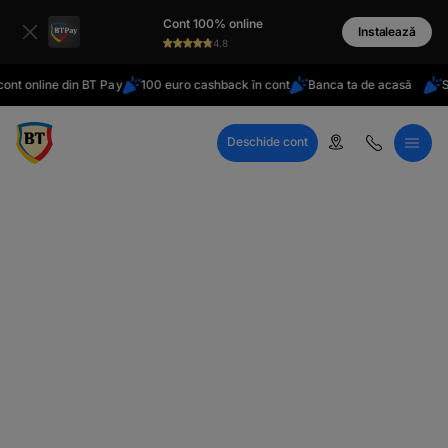
latinești
Cont 100% online
кириллица
Instalează
4.8
nt online din BT Pay
100 euro cashback în cont
Banca ta de acasă
Sta
Deschide cont
Call Center