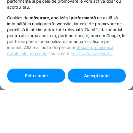
performanță și pe cele de promovare le vom activa doar cu
acordul tău.
Cookies de
măsurare, analiză și performanță
ne ajută să
îmbunătățim navigarea în website, iar cele de promovare ne
permit să îți oferim publicitate relevantă. Dacă îți dai acordul
pentru utilizarea acestora, partenerii noștri, precum Google, le
pot folosi pentru personalizarea anunțurilor afișate pe
internet. Află mai multe despre cum
Google procesează
datele tale personale
sau citeste
politica de cookies BT
.
Pentru personalizarea preferințelor selectează
"
Setari
cookies
"
Refuz toate
Accept toate