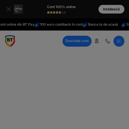
latinești
Cont 100% online
кириллица
Instalează
4.8
t online din BT Pay
100 euro cashback în cont
Banca ta de acasă
Stai
Deschide cont
Call Center