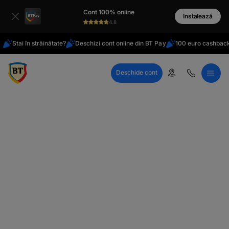
latinești
Cont 100% online
кириллица
Instalează
4.8
Stai în străinătate?
Deschizi cont online din BT Pay
100 euro cashback
Deschide cont
Call Center