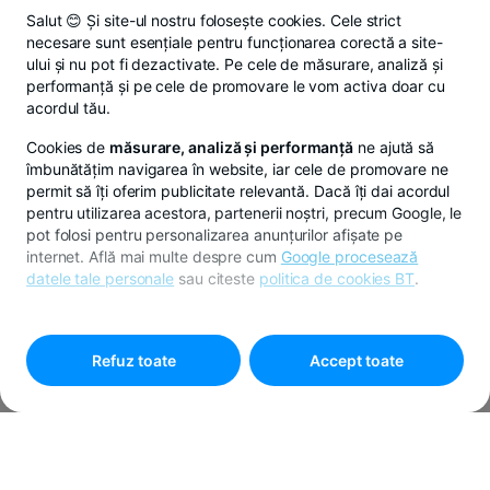
Salut 😊 Și site-ul nostru folosește cookies. Cele strict
necesare sunt esențiale pentru funcționarea corectă a site-
ului și nu pot fi dezactivate. Pe cele de măsurare, analiză și
performanță și pe cele de promovare le vom activa doar cu
acordul tău.
Cookies de
măsurare, analiză și performanță
ne ajută să
îmbunătățim navigarea în website, iar cele de promovare ne
permit să îți oferim publicitate relevantă. Dacă îți dai acordul
pentru utilizarea acestora, partenerii noștri, precum Google, le
pot folosi pentru personalizarea anunțurilor afișate pe
internet. Află mai multe despre cum
Google procesează
datele tale personale
sau citeste
politica de cookies BT
.
Pentru personalizarea preferințelor selectează
"
Setari
cookies
"
Refuz toate
Accept toate