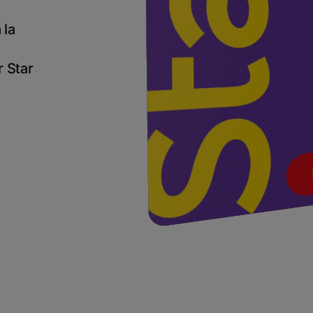
 la
r Star