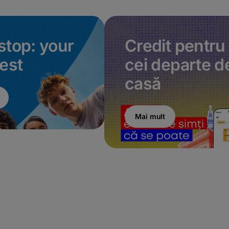
stop: your
Credit pentru
fest
cei departe d
casă
Mai mult