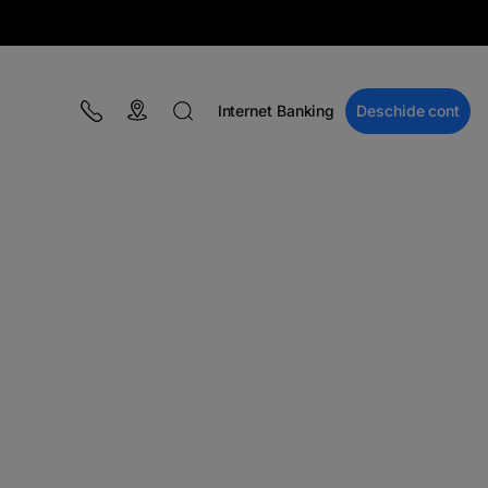
Internet Banking
Deschide cont
BLOG
Campanii
Educație financiară
BT Pay
Evenimente
The MacRO Zone