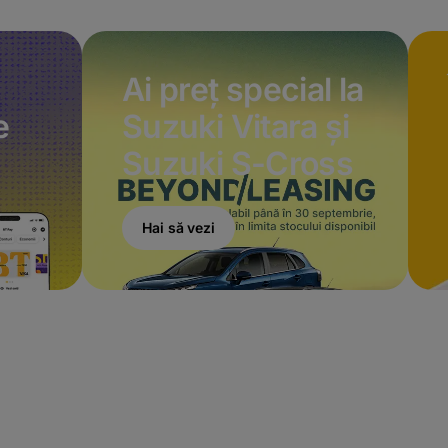
Ai preț special la
e
Suzuki Vitara și
Suzuki S-Cross
Hai să vezi