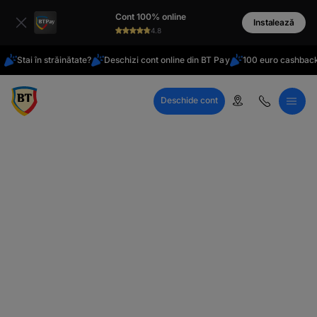
latinești
Cont 100% online
кириллица
Instalează
4.8
Stai în străinătate?
Deschizi cont online din BT Pay
100 euro cashback
Deschide cont
Call Center