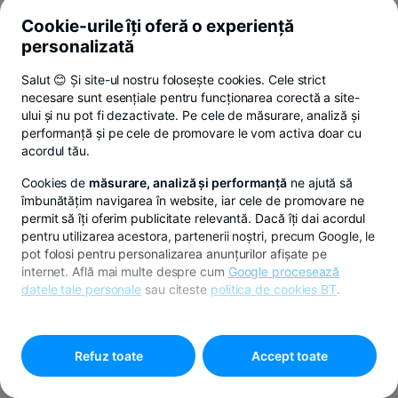
Cookie-urile îți oferă o experiență
personalizată
Salut 😊 Și site-ul nostru folosește cookies. Cele strict
necesare sunt esențiale pentru funcționarea corectă a site-
ului și nu pot fi dezactivate. Pe cele de măsurare, analiză și
performanță și pe cele de promovare le vom activa doar cu
acordul tău.
Cookies de
măsurare, analiză și performanță
ne ajută să
îmbunătățim navigarea în website, iar cele de promovare ne
permit să îți oferim publicitate relevantă. Dacă îți dai acordul
pentru utilizarea acestora, partenerii noștri, precum Google, le
pot folosi pentru personalizarea anunțurilor afișate pe
internet. Află mai multe despre cum
Google procesează
datele tale personale
sau citeste
politica de cookies BT
.
Pentru personalizarea preferințelor selectează
"
Setari
cookies
"
Refuz toate
Accept toate